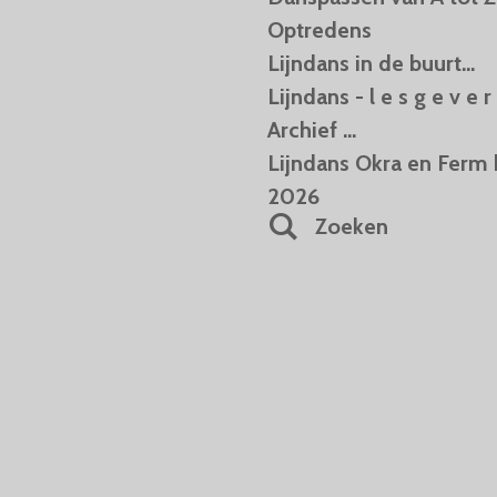
Optredens
Lijndans in de buurt...
Lijndans - l e s g e v e r 
Archief ...
Lijndans Okra en Ferm 
2026
Zoeken