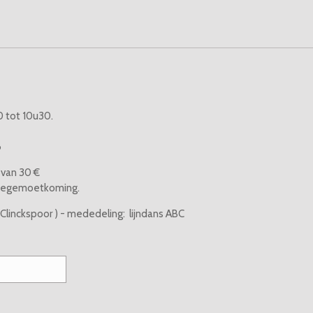
 tot 10u30.
6
g van 30 €
e tegemoetkoming.
Clinckspoor ) - mededeling: lijndans ABC