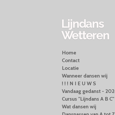
Ga
direct
naar
Lijndans
de
hoofdinhoud
Wetteren
Home
Contact
Locatie
Wanneer dansen wij
! ! ! N I E U W S
Vandaag gedanst - 202
Cursus "Lijndans A B C"
Wat dansen wij
Danspassen van A tot Z