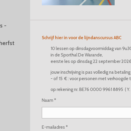
s -
Schrijf hier in voor de lijndanscursus ABC
herfst
10 lessen op dinsdagvoormiddag van 9u30
in de Sporthal De Warande,
eerste les op dinsdag 22 september 202
jouw inschrijving is pas volledig na betalin
- of 15 € : voor personen met verhoogd
op rekening nr. BE76 0000 9961 8895 ( Y. 
Naam *
E-mailadres *