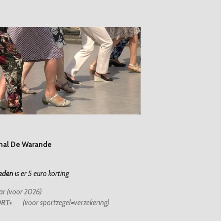
hal De Warande
eden
is er 5 euro korting
ar (voor 2026)
ORT+
(voor sportzegel=verzekering)