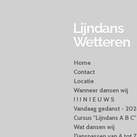
Ga
direct
naar
Lijndans
de
hoofdinhoud
Wetteren
Home
Contact
Locatie
Wanneer dansen wij
! ! ! N I E U W S
Vandaag gedanst - 202
Cursus "Lijndans A B C"
Wat dansen wij
Danspassen van A tot Z