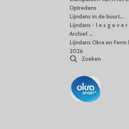
Optredens
Lijndans in de buurt...
Lijndans - l e s g e v e r 
Archief ...
Lijndans Okra en Ferm 
2026
Zoeken