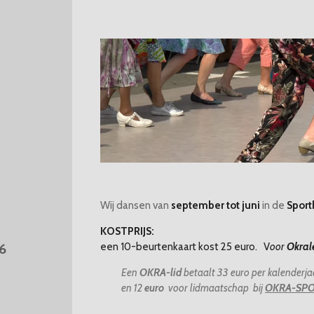
Wij dansen van
september tot juni
in de
Sport
KOSTPRIJS:
een 10-beurtenkaart kost 25 euro. V
oor
Okral
6
Een
OKRA-lid
betaalt 33 euro per kalenderja
en 12
euro
voor lidmaatschap bij
OKRA-SP