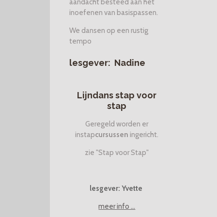
aandacht besteed aan het
inoefenen van basispassen.
We dansen op een rustig
tempo
lesgever: Nadine
Lijndans stap voor
stap
Geregeld worden er
instap
cursussen
ingericht.
zie "Stap voor Stap"
lesgever: Yvette
meer info ...