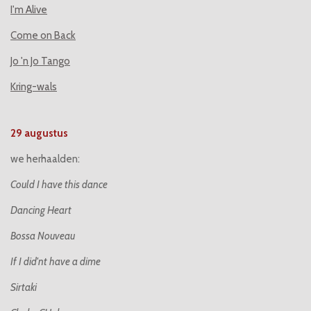
I'm Alive
Come on Back
Jo 'n Jo Tango
Kring-wals
29 augustus
we herhaalden:
Could I have this dance
Dancing Heart
Bossa Nouveau
If I did'nt have a dime
Sirtaki