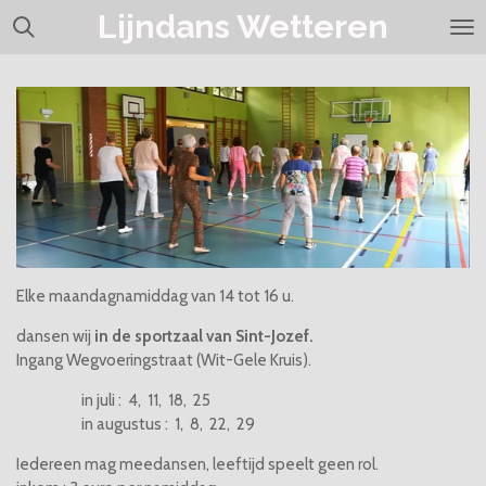
Lijndans Wetteren
Ga
direct
naar
de
hoofdinhoud
Elke maandagnamiddag van 14 tot 16 u.
dansen wij
in de sportzaal van Sint-Jozef.
Ingang Wegvoeringstraat (Wit-Gele Kruis).
in juli : 4, 11, 18, 25
in augustus : 1, 8, 22, 29
Iedereen mag meedansen, leeftijd speelt geen rol.