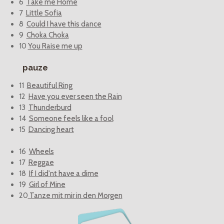
6
Take me Home
7
Little Sofia
8
Could I have this dance
9
Choka Choka
10
You Raise me up
pauze
11
Beautiful Ring
12
Have you ever seen the Rain
13
Thunderburd
14
Someone feels like a fool
15
Dancing heart
16
Wheels
17
Reggae
18
If I did'nt have a dime
19
Girl of Mine
20
Tanze mit mir in den Morgen