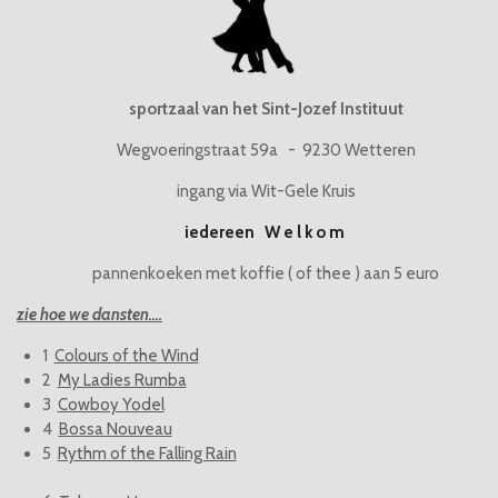
sportzaal van het Sint-Jozef Instituut
Wegvoeringstraat 59a - 9230 Wetteren
ingang via Wit-Gele Kruis
iedereen W e l k o m
pannenkoeken met koffie ( of thee ) aan 5 euro
zie hoe we dansten....
1
Colours of the Wind
2
My Ladies Rumba
3
Cowboy Yodel
4
Bossa Nouveau
5
Rythm of the Falling Rain