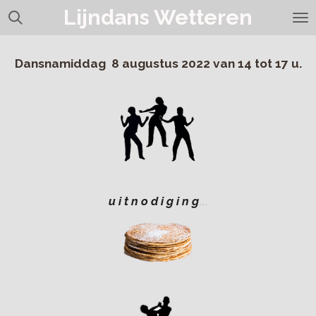
Lijndans Wetteren
Ga
direct
naar
de
Dansnamiddag 8 augustus 2022 van 14 tot 17 u.
hoofdinhoud
u i t n o d i g i n g
...